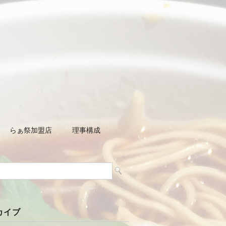
らぁ祭加盟店
理事構成
カイブ