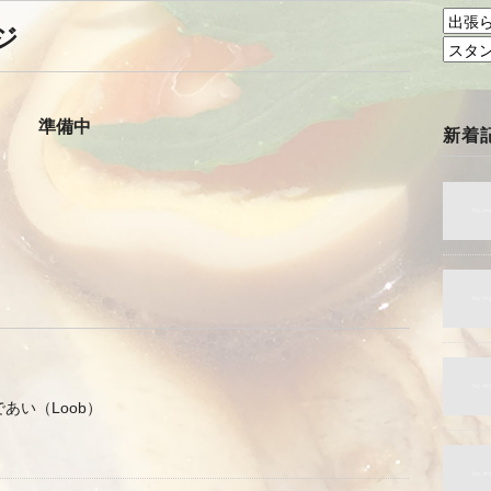
ジ
準備中
新着
あい（Loob）