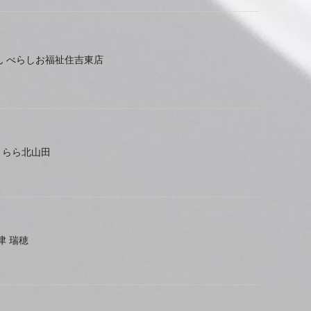
ん べらしお福祉住吉東店
 きらら北山田
津 瑞穂