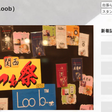
oob）
新着