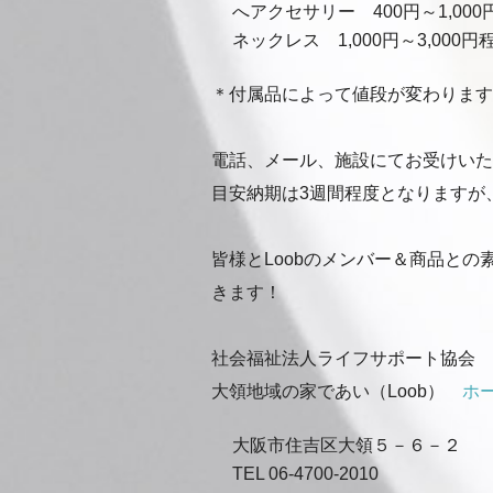
へアクセサリー 400円～1,000
ネックレス 1,000円～3,000円
＊付属品によって値段が変わります
電話、メール、施設にてお受けいた
目安納期は3週間程度となりますが
皆様とLoobのメンバー＆商品と
きます！
社会福祉法人ライフサポート協会
大領地域の家であい（Loob）
ホ
大阪市住吉区大領５－６－２
TEL 06-4700-2010