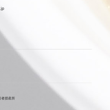
.jp
害者授産所