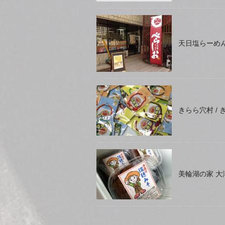
天日塩らーめ
きらら穴村 /
美輪湖の家 大