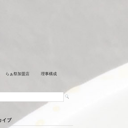
らぁ祭加盟店
理事構成
カイブ