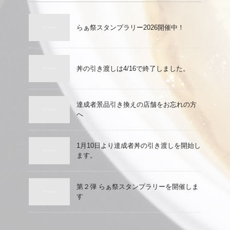
らぁ祭スタンプラリー2026開催中！
丼の引き渡しは4/16で終了しました。
達成者景品引き換えの店舗をお忘れの方
へ
1月10日より達成者丼の引き渡しを開始し
ます。
第２弾 らぁ祭スタンプラリーを開催しま
す